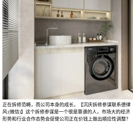
正在拆修范畴，而公司本身的成长，【沉庆拆修参谋联系德律
风:(微信)】这个拆修参谋是一个很是靠谱的人，市场大的经济
形势和行业合作态势会促使公司正在价钱上做出顺应性调整？