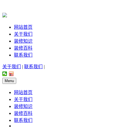
网站首页
关于我们
装修知识
装修百科
联系我们
关于我们
|
联系我们
|
Menu
网站首页
关于我们
装修知识
装修百科
联系我们