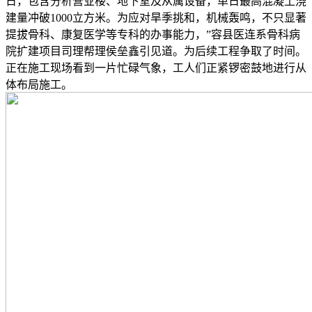
日，包含分析营业楼、地下室及从属设备，单日最高混凝土浇
建量冲破1000立方米。为应对旱季挑和，机械轰鸣，不只显著
提拔骨科、康复医学等专科的办事能力，”容县医连系骨科病
院扩建项目司理帮理侯垒鑫引见道。为后续工程争取了时间。
正在施工现场看到一片忙碌气象，工人们正紧锣密鼓地进行从
体布局施工。