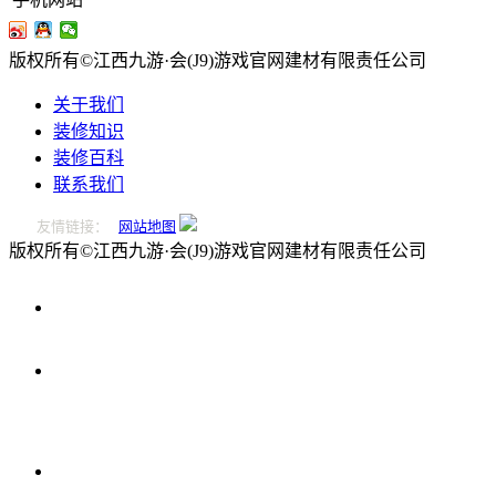
版权所有©江西九游·会(J9)游戏官网建材有限责任公司
关于我们
装修知识
装修百科
联系我们
友情链接：
网站地图
版权所有©江西九游·会(J9)游戏官网建材有限责任公司
0796-
2221166
在
线
留
言