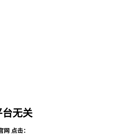
平台无关
戏官网
点击：