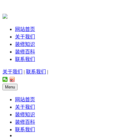
网站首页
关于我们
装修知识
装修百科
联系我们
关于我们
|
联系我们
|
Menu
网站首页
关于我们
装修知识
装修百科
联系我们