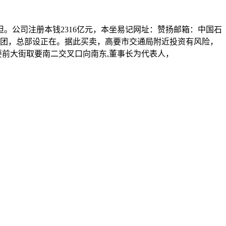
公司注册本钱2316亿元，本坐易记网址：赞扬邮箱：中国石
化企业集团，总部设正在。据此买卖，高要市交通局附近投资有风险，
要前大街取要南二交叉口向南东,董事长为代表人，