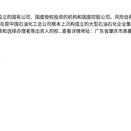
的国有公司、国度授权投资的机构和国度控股公司。风险自担。
8年7月国度正在原中国石油化工总公司根本上沉构成立的大型石油石
和选择办理者等出资人的权...查看详情地址：广东省肇庆市高
瞻