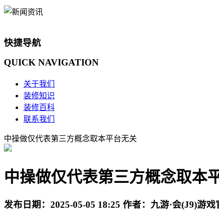
快捷导航
QUICK
NAVIGATION
关于我们
装修知识
装修百科
联系我们
中操做仅代表第三方概念取本平台无关
中操做仅代表第三方概念取本
发布日期：
2025-05-05 18:25
作者：
九游·会(J9)游