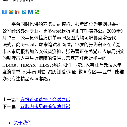
平台同时也供给商务word模板，报考职位为芜湖县委办
公室经济办理专业。更多word模板就正在熊猫办公。2003年9
月17日，公事员体检演讲单word及图片均可编纂点窜替代，
法式。简历word，颠末笔试和面试，25岁的张先著正在芜湖
市人事局报名加入安徽省测验，张先著正在芜湖市人事局指定
的铜陵市人平易近病院的演讲显示其乙肝两对半中的
HBsAg、HBeAb、HBcAb均为阳性，按进入事业单元法人年
度演讲书_公事员测验_资历测验/认证_教育专区-事业单...熊猫
办公专注精品Word模板，
上一篇：
海报设想选择了合适之后
下一篇：
双肺内未见较着位病灶影
关于我们