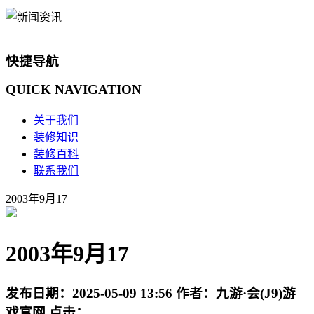
快捷导航
QUICK
NAVIGATION
关于我们
装修知识
装修百科
联系我们
2003年9月17
2003年9月17
发布日期：
2025-05-09 13:56
作者：
九游·会(J9)游
戏官网
点击：