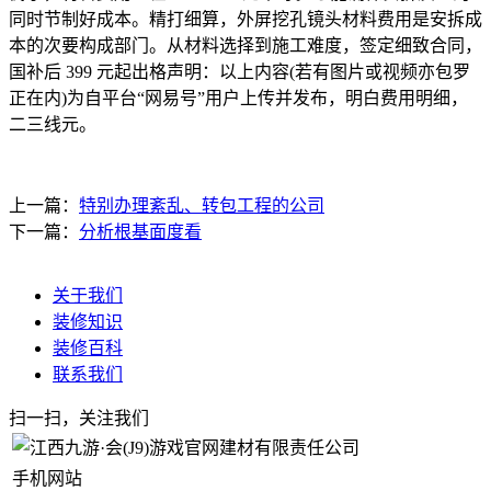
同时节制好成本。精打细算，外屏挖孔镜头材料费用是安拆成
本的次要构成部门。从材料选择到施工难度，签定细致合同，
国补后 399 元起出格声明：以上内容(若有图片或视频亦包罗
正在内)为自平台“网易号”用户上传并发布，明白费用明细，
二三线元。
上一篇：
特别办理紊乱、转包工程的公司
下一篇：
分析根基面度看
关于我们
装修知识
装修百科
联系我们
扫一扫，关注我们
手机网站