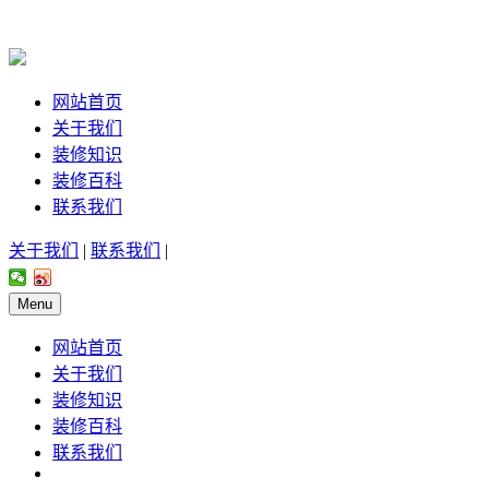
网站首页
关于我们
装修知识
装修百科
联系我们
关于我们
|
联系我们
|
Menu
网站首页
关于我们
装修知识
装修百科
联系我们