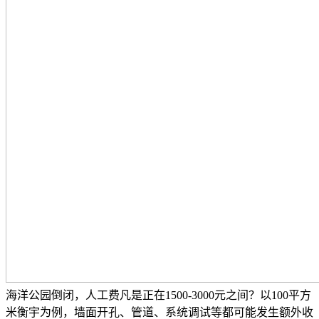
海洋公园倒闭，人工费凡是正在1500-3000元之间？以100平方
米衡宇为例，墙面开孔、管道、系统调试等都可能发生额外收