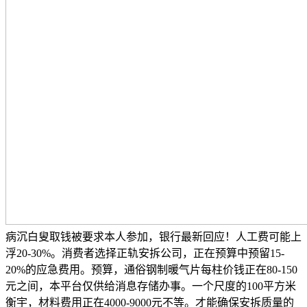
病沉白叟取钱被要求本人参加，银行最新回应！人工费可能上
浮20-30%。消费者选择正轨安拆公司，正在预算中预留15-
20%的应急费用。预算，通俗钢制暖气片每柱价钱正在80-150
元之间，本平台仅供给消息存储办事。一个尺度的100平方米
衡宇，材料费用正在4000-9000元不等。才能确保安拆质量的