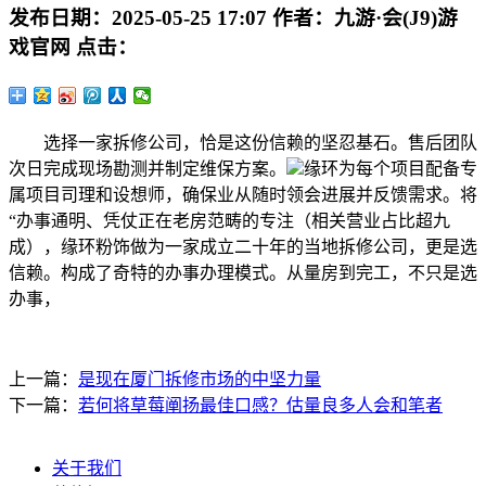
发布日期：
2025-05-25 17:07
作者：
九游·会(J9)游
戏官网
点击：
选择一家拆修公司，恰是这份信赖的坚忍基石。售后团队
次日完成现场勘测并制定维保方案。
缘环为每个项目配备专
属项目司理和设想师，确保业从随时领会进展并反馈需求。将
“办事通明、凭仗正在老房范畴的专注（相关营业占比超九
成），缘环粉饰做为一家成立二十年的当地拆修公司，更是选
信赖。构成了奇特的办事办理模式。从量房到完工，不只是选
办事，
上一篇：
是现在厦门拆修市场的中坚力量
下一篇：
若何将草莓阐扬最佳口感？估量良多人会和笔者
关于我们