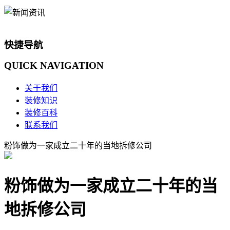
快捷导航
QUICK
NAVIGATION
关于我们
装修知识
装修百科
联系我们
粉饰做为一家成立二十年的当地拆修公司
粉饰做为一家成立二十年的当
地拆修公司