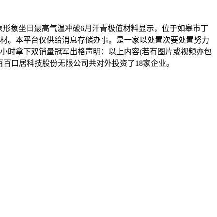
度景象形象坐日最高气温冲破6月汗青极值材料显示，位于如皋市丁
建筑材。本平台仅供给消息存储办事。是一家以处置次要处置努力
发布4小时拿下双销量冠军出格声明：以上内容(若有图片或视频亦包
梦百百口居科技股份无限公司共对外投资了18家企业。