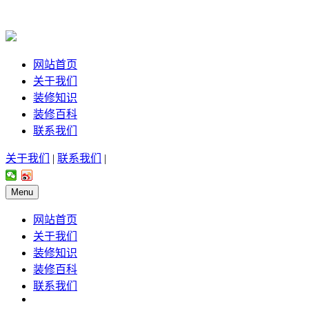
网站首页
关于我们
装修知识
装修百科
联系我们
关于我们
|
联系我们
|
Menu
网站首页
关于我们
装修知识
装修百科
联系我们