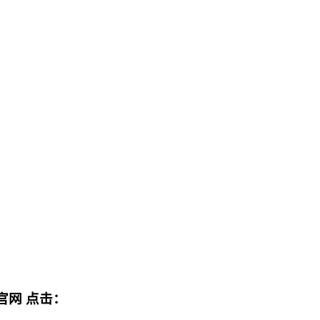
戏官网
点击：