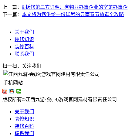
上一篇：
9.拆修第三方证明：有物业办事企业的室第办事企
下一篇：
本文将为您供给一份详尽的云南春节旅逛全攻略
关于我们
装修知识
装修百科
联系我们
扫一扫，关注我们
手机网站
版权所有©江西九游·会(J9)游戏官网建材有限责任公司
关于我们
装修知识
装修百科
联系我们