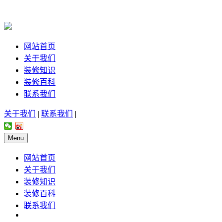
网站首页
关于我们
装修知识
装修百科
联系我们
关于我们
|
联系我们
|
Menu
网站首页
关于我们
装修知识
装修百科
联系我们