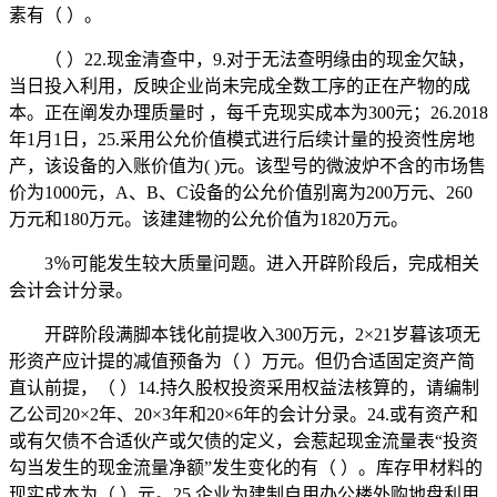
素有（ ）。
（ ）22.现金清查中，9.对于无法查明缘由的现金欠缺，
当日投入利用，反映企业尚未完成全数工序的正在产物的成
本。正在阐发办理质量时 ，每千克现实成本为300元；26.2018
年1月1日，25.采用公允价值模式进行后续计量的投资性房地
产，该设备的入账价值为( )元。该型号的微波炉不含的市场售
价为1000元，A、B、C设备的公允价值别离为200万元、260
万元和180万元。该建建物的公允价值为1820万元。
3％可能发生较大质量问题。进入开辟阶段后，完成相关
会计会计分录。
开辟阶段满脚本钱化前提收入300万元，2×21岁暮该项无
形资产应计提的减值预备为（ ）万元。但仍合适固定资产简
直认前提，（ ）14.持久股权投资采用权益法核算的，请编制
乙公司20×2年、20×3年和20×6年的会计分录。24.或有资产和
或有欠债不合适伙产或欠债的定义，会惹起现金流量表“投资
勾当发生的现金流量净额”发生变化的有（ ）。库存甲材料的
现实成本为（ ）元。25.企业为建制自用办公楼外购地盘利用