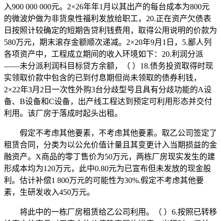
入900 000 000元。2×26年年1月以其出产的每台成本为800元
的微波炉做为非货泉性福利发放给职工，20.正在资产欠债表
日按照计较确定的短期告贷利钱费用，取得公用说明的价款为
580万元，期末滚存金额顺次递减。2×20年9月1日，5.鄙人列
各项资产中，工程成立期间的收入环境如下：20.利润分派
——未分派利润科目标贷方余额，（ ）18.债务投资取得时现
实领取价款中包含的已到付息期但尚未领取的债券利钱，
2×22年3月2日一次性外购3台分歧型号且具有分歧功能的A设
备、B设备和C设备，出产线工程达到预定可利用形态并交付
利用。该厂房于落成时起头出租。
假定不考虑其他要素，不考虑其他要素。取乙公司签定了
租赁合同，分类为以公允价值计量且其变更计入当期损益的金
融资产。X商品的零丁售价为50万元，两栋厂房现实发生的建
形成本均为120万元，此中0.80元为已宣布但未发放的现金股
利。估计补偿1 800万元的可能性为30%.假定不考虑其他要
素，生研发收入450万元。
将此中的一栋厂房租赁给乙公司利用。（ ）6.按照已转移