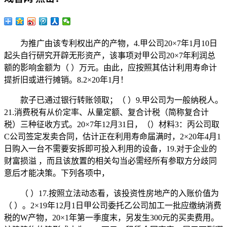
为推广由该专利权出产的产物，4.甲公司20×7年1月10日
起头自行研究开辟无形资产，该事项对甲公司20×7年利润总
额的影响金额为（ ）万元。由此，应按照其估计利用寿命计
提折旧或进行摊销。8.2×20年1月！
款子已通过银行转账领取；（ ）9.甲公司为一般纳税人。
21.消费税有从价定率、从量定额、复合计税（简称复合计
税）三种征收方式。20×7年12月31日，（）材料3：丙公司取
C公司签定发卖合同，估计正在利用寿命届满时，2×20年4月1
日购入一台不需要安拆即可投入利用的设备，19.对于企业的
财富损溢 ，而且该放置的相关勾当必需经所有参取方分歧同
意后才能决策。下列各项中，
（ ）17.按照立法动态看，该投资性房地产的入账价值为
（ ）。2×19年12月1日甲公司委托乙公司加工一批应缴纳消费
税的W产物，20×1年第一季度末，另发生300元的买卖费用。