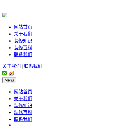
网站首页
关于我们
装修知识
装修百科
联系我们
关于我们
|
联系我们
|
Menu
网站首页
关于我们
装修知识
装修百科
联系我们