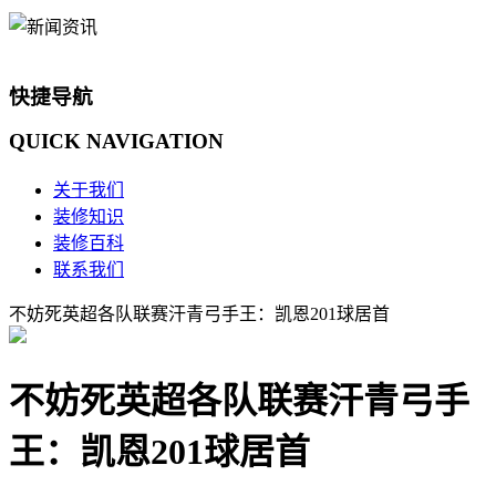
快捷导航
QUICK
NAVIGATION
关于我们
装修知识
装修百科
联系我们
不妨死英超各队联赛汗青弓手王：凯恩201球居首
不妨死英超各队联赛汗青弓手
王：凯恩201球居首