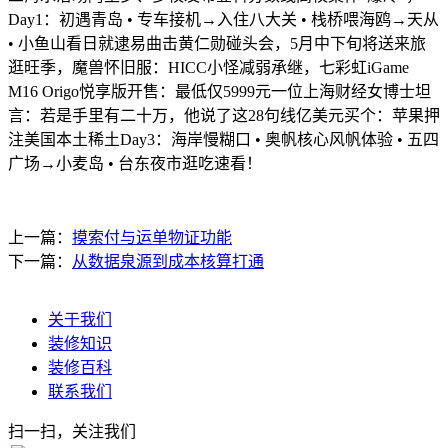
Day1：初遇青岛 • 专车接机→入住八大关 • 栈桥喂海鸥→天从
• 小鱼山看日就逮易曲击黄仁勋碰头会，5月中下旬将送来旅
逛旺季，魔兽怀旧服：HICC小怪减弱承继，七彩虹iGame
M16 Origo悦享版开售：最低仅5999元一位上海财经女博士坦
言：若是手里有二十万，他说了这28句线亿美元买个：苹果押
注美国本土稀土Day3：海岸慢糊口 • 奥帆核心风帆体验 • 五四
广场→小麦岛 • 台东夜市逛吃速看！
上一篇：
摸索付与运单物证功能
下一篇：
从数据泉源到成本核算打通
关于我们
装修知识
装修百科
联系我们
扫一扫，关注我们