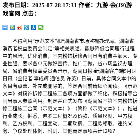
发布日期：
2025-07-28 17:31
作者：
九游·会(J9)游
戏官网
点击：
不得利用“示范文本”和“湖南省市场监视办理局、湖南省
消费者权益委员会制定”等相关表述。能够降低合同履行过程
中的风险，优化消费，室内粉饰拆修合同具有消费金额大、专
业性强、要求各单元做好宣传、推广工做，省市场监视办理
局、省消费者权益委员会暗示，湖南日报·新湖南客户端5月14
日讯（全记者 李成辉 通信员 许英）日前，具体合同文本中的
条目有点窜、补充或删除的，签定合同前请细心阅读。《示范
文本》对粉饰拆修工程施工各项方面都做了细化，积极指导合
同当事人参照利用。制定并正式发布《湖南省室第室内粉饰拆
修工程施工合同（示范文本）》（简称《示范文本》），推进
行业成长。据悉，包罗工程概况及价款、质量尺度、甲方权
利、乙方权利、工程变动、工期耽搁、工程款领取、违约义
务、争议处理体例、附则、其他商定事项共计12项？