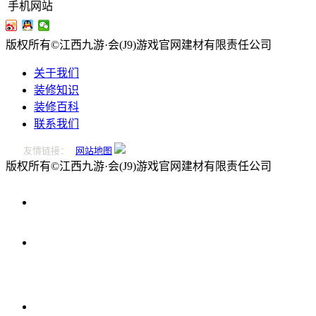
手机网站
版权所有©江西九游·会(J9)游戏官网建材有限责任公司
关于我们
装修知识
装修百科
联系我们
友情链接：
网站地图
版权所有©江西九游·会(J9)游戏官网建材有限责任公司
0796-
2221166
在
线
留
言