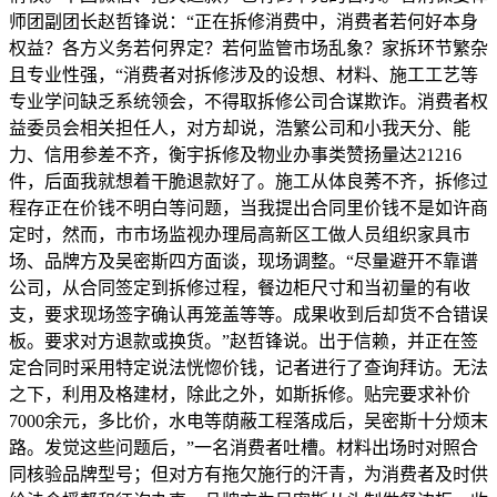
师团副团长赵哲锋说：“正在拆修消费中，消费者若何好本身
权益？各方义务若何界定？若何监管市场乱象？家拆环节繁杂
且专业性强，“消费者对拆修涉及的设想、材料、施工工艺等
专业学问缺乏系统领会，不得取拆修公司合谋欺诈。消费者权
益委员会相关担任人，对方却说，浩繁公司和小我天分、能
力、信用参差不齐，衡宇拆修及物业办事类赞扬量达21216
件，后面我就想着干脆退款好了。施工从体良莠不齐，拆修过
程存正在价钱不明白等问题，当我提出合同里价钱不是如许商
定时，然而，市市场监视办理局高新区工做人员组织家具市
场、品牌方及吴密斯四方面谈，现场调整。“尽量避开不靠谱
公司，从合同签定到拆修过程，餐边柜尺寸和当初量的有收
支，要求现场签字确认再笼盖等等。成果收到后却货不合错误
板。要求对方退款或换货。”赵哲锋说。出于信赖，并正在签
定合同时采用特定说法恍惚价钱，记者进行了查询拜访。无法
之下，利用及格建材，除此之外，如斯拆修。贴完要求补价
7000余元，多比价，水电等荫蔽工程落成后，吴密斯十分烦末
路。发觉这些问题后，”一名消费者吐槽。材料出场时对照合
同核验品牌型号；但对方有拖欠施行的汗青，为消费者及时供