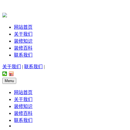
网站首页
关于我们
装修知识
装修百科
联系我们
关于我们
|
联系我们
|
Menu
网站首页
关于我们
装修知识
装修百科
联系我们