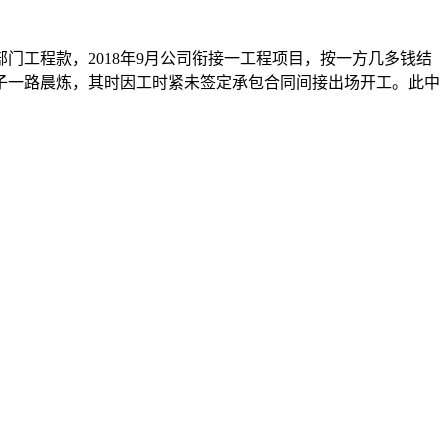
工程款，2018年9月公司衔接一工程项目，按一方几多钱结
子一路晨炼，其时因工时紧未签定承包合同间接出场开工。此中