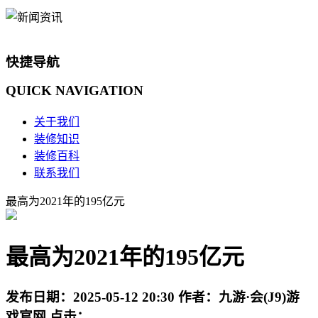
快捷导航
QUICK
NAVIGATION
关于我们
装修知识
装修百科
联系我们
最高为2021年的195亿元
最高为2021年的195亿元
发布日期：
2025-05-12 20:30
作者：
九游·会(J9)游
戏官网
点击：