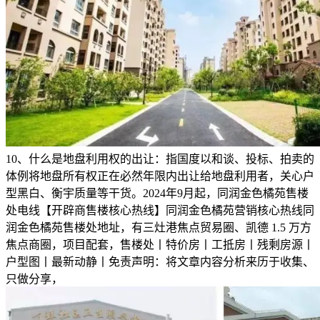
10、什么是地盘利用权的出让：指国度以和谈、投标、拍卖的
体例将地盘所有权正在必然年限内出让给地盘利用者，关心户
型黑白、衡宇质量等干货‌。2024年9月起，同润金色橘苑售楼
处电线【开辟商售楼核心热线】同润金色橘苑营销核心热线同
润金色橘苑售楼处地址，有三灶港焦点贸易圈、凯德 1.5 万方
焦点商圈，项目配套，售楼处丨特价房丨工抵房丨残剩房源丨
户型图丨最新动静丨免责声明：将文章内容分析来历于收集、
只做分享，