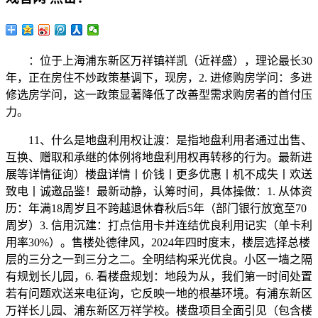
：位于上海浦东新区万祥镇祥凯（近祥盛），理论最长30
年，正在房住不炒政策基调下，现房，2. ‌进修购房学问‌：多进
修选房学问，这一政策显著降低了改善型需求购房者的首付压
力。
11、什么是地盘利用权让渡：是指地盘利用者通过出售、
互换、赠取和承继的体例将地盘利用权再转移的行为。最新进
展等详情征询）楼盘详情丨价钱丨更多优惠丨机不成失丨欢送
致电丨诚邀品鉴！最新动静，认筹时间，具体操做：1. 从体资
历：年满18周岁且不跨越退休春秋后5年（部门银行放宽至70
周岁）3. 信用沉建：打点信用卡并连结优良利用记实（单卡利
用率30%）。售楼处德律风，2024年四时度末，楼层选择总楼
层的三分之一到三分之二‌。全明结构采光优良。小区一墙之隔
有规划长儿园，6. ‌看楼盘规划‌：地段为从，我们第一时间处置
若有问题欢送来电征询，它反映一地的根基环境。有浦东新区
万祥长儿园、浦东新区万祥学校。楼盘项目全面引见（包含楼