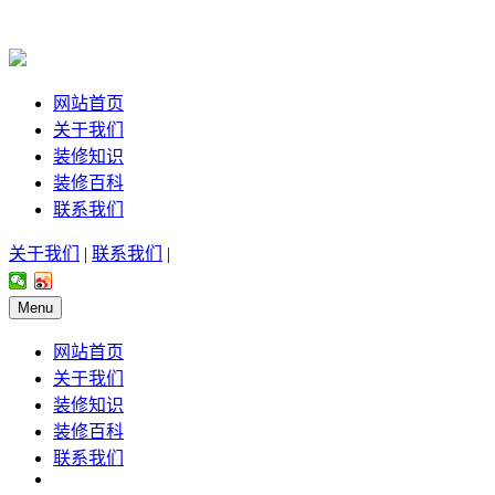
网站首页
关于我们
装修知识
装修百科
联系我们
关于我们
|
联系我们
|
Menu
网站首页
关于我们
装修知识
装修百科
联系我们