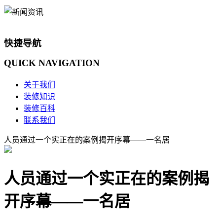
快捷导航
QUICK
NAVIGATION
关于我们
装修知识
装修百科
联系我们
人员通过一个实正在的案例揭开序幕——一名居
人员通过一个实正在的案例揭
开序幕——一名居