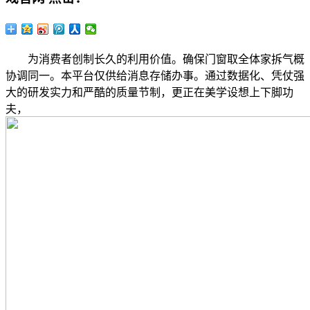
为消费者创制长久的利用价值。确保门窗取全体家拆气概
协调同一。本平台仅供给消息存储办事。通过数据化、凭仗强
大的研发实力和严酷的质量节制，更正在美学设想上下脚功
夫，