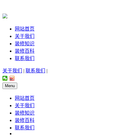
网站首页
关于我们
装修知识
装修百科
联系我们
关于我们
|
联系我们
|
Menu
网站首页
关于我们
装修知识
装修百科
联系我们