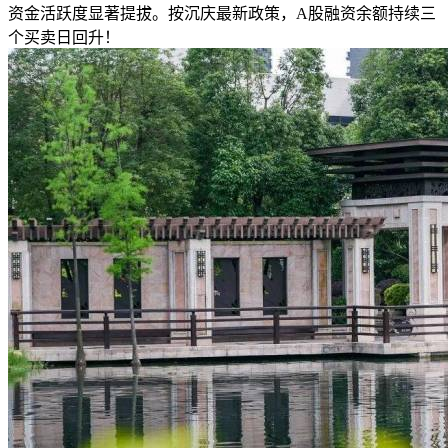
资金活跃度显著提拔。按沉庆最新政策，A股融资余额持续三
个买卖日回升！