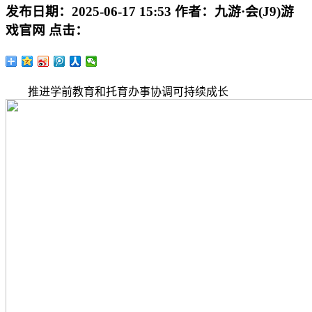
发布日期：
2025-06-17 15:53
作者：
九游·会(J9)游
戏官网
点击：
推进学前教育和托育办事协调可持续成长