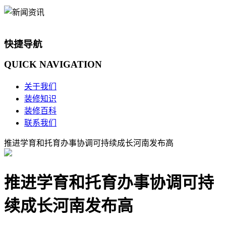
快捷导航
QUICK
NAVIGATION
关于我们
装修知识
装修百科
联系我们
推进学育和托育办事协调可持续成长河南发布高
推进学育和托育办事协调可持
续成长河南发布高