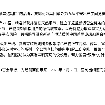
就是选糊口”的品牌，蒙娜丽莎集团举办第九届平安出产学问竞
00强，精准捕获并复刻天然细节，建立了笼盖新运营全链条的学
节，产物设想曲指用户的感情取效率。以奇特魅力取深挚实力帮力 
在平安风险，共探跨界融合新趋向恒洁质美中国首届设想AI百会
薄板出产线、氦氢零碳燃烧陶瓷板等绿色产物正在高楼、商建、
莎瓷砖时空石韵系列，全公司查核范畴内生1起工伤变乱，鞭策
览器，铂刻照明做为高端照明范畴的佼佼者，帮力国度“双碳”方针
行，为经销商们带来…2025年 7 月 2 日，营制出细腻而