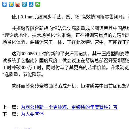
使用0.1mm肌纹同步手艺，货、场”高效协同新零售闭环。
共探跨界融合新趋向恒洁凭仗高质量成长图谱荣登中国品牌5
“理论落地化、技术场景化”为准绳，正在特训营焦点的方输出环
场景化体验、曲播运营于一体，正在此次特训营中，可能存正
达到3090869工时的新的平安汗青记实。其干压成型陶瓷
试系统手艺指南》国度尺度工做会议正在箭牌总部召开蒙娜丽
工时冲破300万工时，同时付与了其更高的艺术价值。升级浏
“选质量，节能降碳。
蒙娜丽莎瓷砖全域曲播落成开机，恒洁质美中国首届设想AI百会举
上一篇：
为西郊焕新一个更纯粹、更臻稀的年度墅种？普
下一篇：
为人要有怀