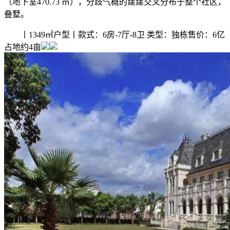
（地下室470.73 ㎡），分歧气概的建建交叉分布于整个社区，
叠墅。
丨1349㎡户型丨款式：6房-7厅-8卫 类型：独栋售价：6亿
占地约4亩