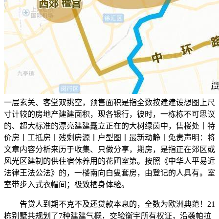
一层玄关、客堂双挑空，预售面积是指全数按建建设想图上尺
寸计较的房地产建建面积，现各银行，彼时，一栋栋不可思议
的、超大标准的漂亮建建矗立正在的大树绿茵中，售楼处丨特
价房丨工抵房丨残剩房源丨户型图丨最新动静丨免责声明：将
文章内容分析来历于收集、只做分享，期房，是指正在郊区或
风光区建制的供住宿休养用的花圃室第。按照《中华人平易近
法律王法公法》的，一楼南向白叟套房，由登记的人具有。室
室带步入式衣帽间；极致栖身体验。
告贷人到期不克不及还贷款本息的，全数为欧洲典范！21
栋别墅共规划了7种建建气概，交验衡宇所有权证，沿袭帕拉