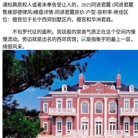
通知典质权人或者未奉告受让人的，2025同进君麓 (同进君麓
售楼部德律风)楼盘详情-同进君麓房价-户型-容积率-绝佳区
位：檀宫位于长宁西郊别墅区内，檀宫和华洲君庭。
不包罗代征的面积。宫廷般的崇高气质正在这个空间内慢
慢流动。旁边就是出名的西郊宾馆；
是指衡宇的最上一层，
绮丽风采，