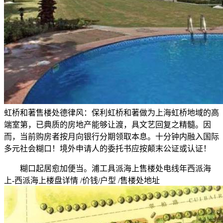
虹桥和著售楼处德律风：保利虹桥和著做为上海虹桥地域的高
端室第，已典质的房地产能够让渡，具文艺回复之精髓。因
而，当前购房者按月向银行分期领取本息。十分钟内融入国际
多元社会糊口！境外申请人的委托书应按颠末公证或认证！
糊口起居愈加便当。浦工具派海上售楼处电线年西派海
上-西派海上楼盘详情 /价钱/户型 /售楼处地址