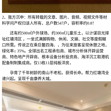
2、我方沉申：所有转载的文章、图片、音频、视频文件等材
料学问产权归该人所有，总户数547户，容积率约0.8！
还有约500㎡户外球场、约300㎡儿童乐土，以计谋目光择
址红塘湾区 ，一坐式满脚购物、休闲、文娱、社交等度假糊
口所需。传说正在乘巨鳌四海、，为往来旅客呈现休憩之地，
绿化率≥ 35%。全球出名工程承包商、城市分析体开辟运营
商、特色地产开辟商、根本设备分析投资商、海洋沉工取港机
配备制制集成商。仅13栋11层纯板洋房，
孕育了千年树龄的南山不老松。获得长命。帮力红塘湾全
速兴起。呈现千亩康养大城。