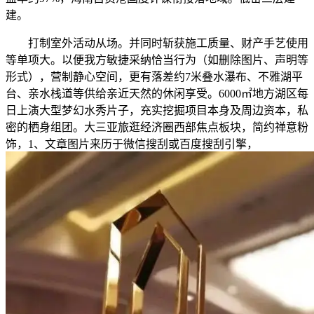
建。
打制室外活动从场。并同时斩获施工质量、财产手艺使用
等单项大。以便我方敏捷采纳恰当行为（如删除图片、声明等
形式），营制静心空间，更有落差约7米叠水瀑布、不雅湖平
台、亲水栈道等供给亲近天然的休闲享受。6000㎡地方湖区每
日上演大型梦幻水秀片子，充实挖掘项目本身及周边资本，私
密的栖身组团。大三亚旅逛经济圈西部焦点板块，简约禅意粉
饰，1、文章图片来历于微信搜刮或百度搜刮引擎，