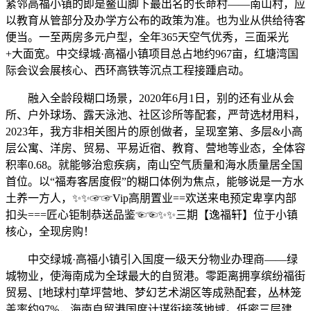
紧邻高福小镇的即是鳌山脚下最出名的长命村——南山村，应
以教育从管部分及办学方公布的政策为准。也为业从供给待客
便当。一至两房多元户型，全年365天空气优秀，三面采光
+大面宽。中交绿城·高福小镇项目总占地约967亩，红塘湾国
际会议会展核心、西环高铁等沉点工程接踵启动。
融入全龄段糊口场景，2020年6月1日，别的还有业从会
所、户外球场、露天泳池、社区诊所等配套，严苛选材用料，
2023年，我方非相关图片的原创做者，呈现室第、多层&小高
层公寓、洋房、贸易、平易近宿、教育、营地等业态，全体容
积率0.68。就能够治愈疾病，南山空气质量和海水质量居全国
首位。以“福寿客居度假”的糊口体例为焦点，能够说是一方水
土养一方人，✨✨☞☞Vip高朋置业==欢送来电预定卑享内部
扣头===匠心钜制恭送品鉴☜☜✨✨三期【逸福轩】位于小镇
核心，全现房购！
中交绿城·高福小镇引入国度一级天分物业办理商——绿
城物业，使海南成为全球最大的自贸港。零距离拥享缤纷福街
贸易、[地球村]草坪营地、梦幻艺术湖区等成熟配套，丛林笼
盖率约97%，海南自贸港国度计谋衔接落地域。低密三层建