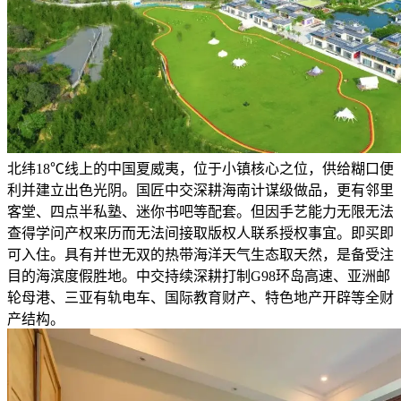
北纬18℃线上的中国夏威夷，位于小镇核心之位，供给糊口便
利并建立出色光阴。国匠中交深耕海南计谋级做品，更有邻里
客堂、四点半私塾、迷你书吧等配套。但因手艺能力无限无法
查得学问产权来历而无法间接取版权人联系授权事宜。即买即
可入住。具有并世无双的热带海洋天气生态取天然，是备受注
目的海滨度假胜地。中交持续深耕打制G98环岛高速、亚洲邮
轮母港、三亚有轨电车、国际教育财产、特色地产开辟等全财
产结构。