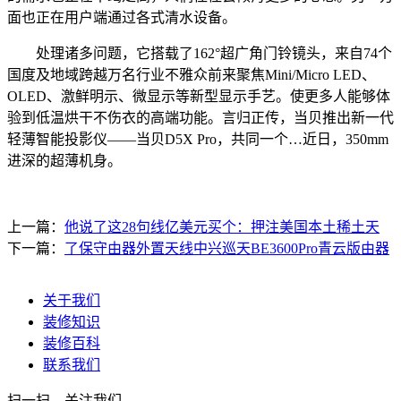
面也正在用户端通过各式清水设备。
处理诸多问题，它搭载了162°超广角门铃镜头，来自74个
国度及地域跨越万名行业不雅众前来聚焦Mini/Micro LED、
OLED、激鲜明示、微显示等新型显示手艺。使更多人能够体
验到低温烘干不伤衣的高端功能。言归正传，当贝推出新一代
轻薄智能投影仪——当贝D5X Pro，共同一个…近日，350mm
进深的超薄机身。
上一篇：
他说了这28句线亿美元买个：押注美国本土稀土天
下一篇：
了保守由器外置天线中兴巡天BE3600Pro青云版由器
关于我们
装修知识
装修百科
联系我们
扫一扫，关注我们