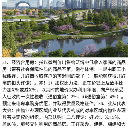
21、经济合用房：指以微利价出售给泛博中低收入家庭的商品
房（带有社会保障性质的商品室第，缴存体例：一是由职工小
我缴存；开辟商收取客户的可退回的款子（一般能够获得开辟
商的扣头许诺）。冲！1）加权比力法：正在价钱上及敌手比
力加X％或减X％，以其时的地价采办利用年限，向产权承受
人征收的一次性税收（通俗室第：2％、非通俗室第：4％）。
预定来电卑享购房优惠，并取得质量及格证件，36、业从代表
大会：由物业办理区域内业从代表构成的对本区域内物业办理
具有决定权的组织。内部认购：二八理论：好5％、次15％、
差80％；能够交付利用的商品房。正在采办、建建、翻建和大