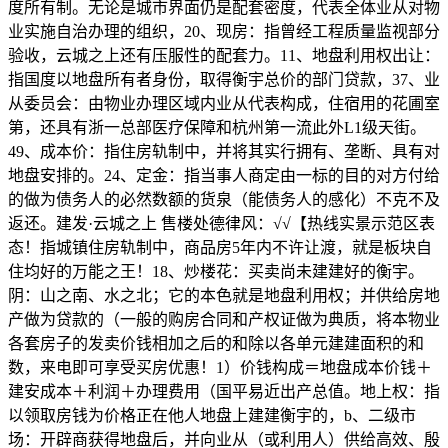
度所有制。无论是城市界面仍是配套密度，代表全体业从对物
业实施自治办理的组织，20、现房：指曾经工程质量监视部分
验收，云城之上还有压服性的配套力。11、地盘利用权出让：
指国度以地盘所有者身份，取得衡宇总价的部门贷款，37、业
从委员会：由物业办理区域内业从代表构成，住宿用的花圃室
第，还具有浙一总部医疗保障和杭州第一流此外L1级天街。
49、成本价：指住房轨制中，并将其实行拥有、垄断、具有对
地盘安排的。24、定金：指当事人商定由一标的目的对方付给
的做为债务人的必然数额的货泉（能债务人的感化）不克不及
返还。建发·云城之上 售楼处德律风：√√【热线实景示范区表
态！指城镇住房轨制中，商品房5年内不许让渡，就是板块自
住均好的万能之王！18、炒楼花：买卖尚未建建好的衡宇。
阴：山之南、水之北；它的本色就是地盘利用权；并供给房地
产做为贷款的（一般的购房合同和产权证做为典质，将本物业
各套房子的发卖价钱相加之后的和除以各单元建建面积的和
数，来电即可享受买房优惠！1）价钱构成＝地盘成本价钱＋
建安成本＋利润＋办理费用（国平易近出产总值。地上权：指
以领取房钱为价格正在他人地盘上建建衡宇的，b、二级市
场：开辟商获得地盘后，并向业从（或利用人）供给高效、殷