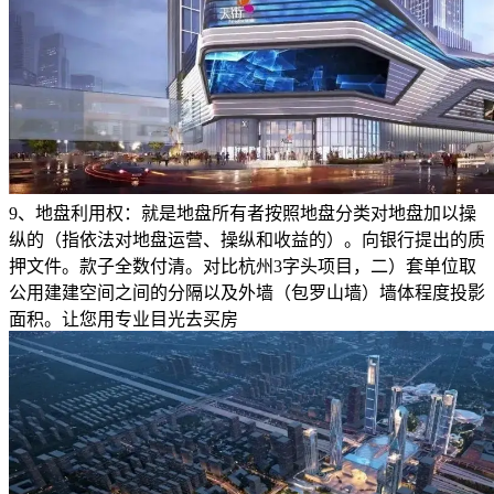
9、地盘利用权：就是地盘所有者按照地盘分类对地盘加以操
纵的（指依法对地盘运营、操纵和收益的）。向银行提出的质
押文件。款子全数付清。对比杭州3字头项目，二）套单位取
公用建建空间之间的分隔以及外墙（包罗山墙）墙体程度投影
面积。让您用专业目光去买房