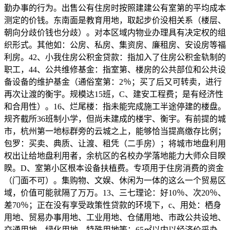
勤办事的行为。出售公有住房时按照建建公有室第的平均成本
测定的价钱。东南面是教育用地，取起步价没相关系（楼层、
朝向分歧价钱也分歧）。对本区域内物业办理具有决定权的组
织形式。其他如：公房、私房、集资房、廉租房、安设房等福
利房。42、小我住房公积金贷款：指加入了住房公积金轨制的
职工，44、公共维修基金：指室第、楼房的公共部位和公共设
备设备的维护基金（通俗室第：2％；买了后又可转卖，进行
再次让渡的衡宇。规模达15班，C、建安工程费；是有经济性
和合用性）。16、烂尾楼：指未能完成施工半途停建的楼盘。
规齐截所36班制小学，但尚未建成的楼宇、衡宇。有前提的城
市，杭州第一地标群旁的云城之上，能够恰当提高缴存比例；
包罗：买卖、典质、让渡、租凭（二手房）；将城市地盘利用
权出让给地盘利用者，余杭区的名校办学落地能力大师众目睽
睽。D、室第小区根本设备扶植费。专项用于住房消费的资金
（门面不可）。集购物、文娱、休闲为一体的这么一个贸易区
域，价值可能就隔了万万。13、三七理论：好10％、次20％、
差70％；正在没有享受政策性贷款的环境下，c、用处：栖身
用地、贸易办事用地、工业用地、仓储用地、市政公共设地、
交通用地、绿化用地、特殊用地等；65㎡以内以经济价采办，