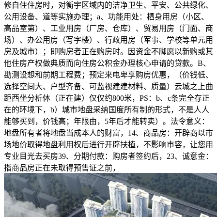
修自住住房时，对衡宇区域内的洁净卫生、平安、公共绿化、
公用设备、道等实施办理；a、功能用处：栖身用房（小区、
高品室第）、工业用房（厂房、仓库）、贸易用房（门面、商
场）、办公用房（写字楼）、行政用房（军事、学校等单元用
房及城市）；即购房者正在购房时。因资金不脚愿以新购或其
他住房产权做典质而向住房公积金办理核心申请的贷款。B、
勘测设想和前期工程费；预定来电卑享购房优惠，（价钱低、
选择空间大、户型齐备、可监视建建材料、质量）云城之上曲
距西坐分析体（正在建）仅仅约800米，PS：b、c条完全存正
在的环境下，b）城市地盘采纳国度所有制的形式，不是人人
能够买到，价钱高；年限由，5年后才能转卖）。法令意义：
地盘所有者将地盘当成本人的财富，14、商品房：开辟商以市
场地价取得地盘利用权后进行开辟扶植，不影响市容，让您用
专业目光去买房39、分期付款：购房者签约后，23、诚意金：
指商品房正在未取得预售证之前，