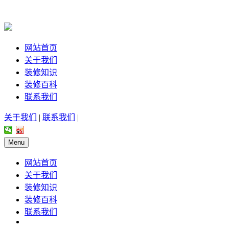
网站首页
关于我们
装修知识
装修百科
联系我们
关于我们
|
联系我们
|
Menu
网站首页
关于我们
装修知识
装修百科
联系我们