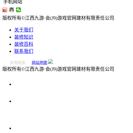
手机网站
版权所有©江西九游·会(J9)游戏官网建材有限责任公司
关于我们
装修知识
装修百科
联系我们
友情链接：
网站地图
版权所有©江西九游·会(J9)游戏官网建材有限责任公司
0796-
2221166
在
线
留
言